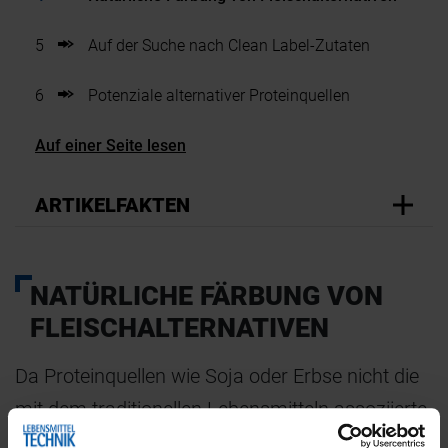
5
Auf der Suche nach Clean Label-Zutaten
6
Potenziale alternativer Proteinquellen
Auf einer Seite lesen
ARTIKELFAKTEN
NATÜRLICHE FÄRBUNG VON
FLEISCHALTERNATIVEN
Da Proteinquellen wie Soja oder Erbse nicht die
mit dem traditionellen Lebensmitteln assoziierte
Farbe liefern, ist „der Einsatz von Farben