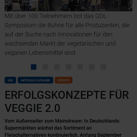
© Thomas Wiese
Mit über 100 Teilnehmern bot das GDL-
I
Symposium die Bühne für alle Produzenten, die
T
auf der Suche nach Innovationen für den
R
wachsenden Markt der vegetarischen und
veganen Lebensmittel sind.
GDL
AKTUELLE AUSGABE
EVENTS
ERFOLGSKONZEPTE FÜR
VEGGIE 2.0
Vom Außenseiter zum Mainstream: In Deutschlands
Supermärkten wächst das Sortiment an
Fleischalternativen kontinuierlich. Anfang September