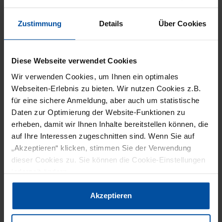
unumgänglich, um die Kundenerwartungen zu
Zustimmung
Details
Über Cookies
erfüllen“, meint Carolin Dunker von Chr. Hansen.
In ihrem Vortrag erläuterte sie den Einfluss der
Proteinbasis auf die Farbgebung und
Diese Webseite verwendet Cookies
Wir verwenden Cookies, um Ihnen ein optimales
Farbstabilitätwährend der Lagerung. „Bei
Webseiten-Erlebnis zu bieten. Wir nutzen Cookies z.B.
Burger Patties gibt ein Erbsenprotein eine
für eine sichere Anmeldung, aber auch um statistische
orangebräunliche Farbe und eine
Daten zur Optimierung der Website-Funktionen zu
erheben, damit wir Ihnen Inhalte bereitstellen können, die
Proteinmischung basierend auf Erbse und
auf Ihre Interessen zugeschnitten sind. Wenn Sie auf
Weizen eine braune Hintergrundfarbe“, so
„Akzeptieren“ klicken, stimmen Sie der Verwendung
Dunker. Am Beispiel einer Mischung aus
dieser Cookies zu. Sie können die Cookie-Einstellungen
jederzeit ändern.
Weizen- und Erbsenprotein demonstrierte sie
verschiedene Möglichkeiten der Färbung. So
Datenschutzerklärung
|
Impressum
Akzeptieren
lasse sich ein leuchtendes rot-braun durch eine