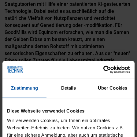
Saatgutsorten mit Hilfe einer patentierten KI‑gesteuerten
Technologie. Dabei setzt es ausschließlich auf die
natürliche Vielfalt von Nutzpflanzen und verzichtet
konsequent auf Geneditierung oder -modifikation. Für
GoodMills wird Equinom erforschen, wie man die Samen
der Gelben Erbse am besten kreuzt, um einen
maßgeschneiderten Rohstoff mit optimierten
sensorischen Eigenschaften zu erhalten. Aus der "neuen"
Erbse sollen Zutaten für die Lebensmittelindustrie
hergestellt werden, die ohne Off-Flavours auskommen
und eine ideale Proteinzusammensetzung für eine
ansprechende Textur bieten. Mögliche
Zustimmung
Details
Über Cookies
Anwendungsgebiete sind Milch- und Fleischalternativen,
aber auch Pasta, Backwaren und Snacks.
Diese Webseite verwendet Cookies
ARTIKELFAKTEN
Wir verwenden Cookies, um Ihnen ein optimales
Webseiten-Erlebnis zu bieten. Wir nutzen Cookies z.B.
für eine sichere Anmeldung, aber auch um statistische