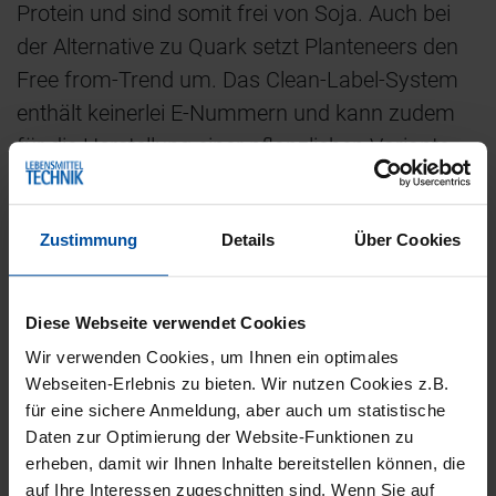
Protein und sind somit frei von Soja. Auch bei
der Alternative zu Quark setzt Planteneers den
Free from-Trend um. Das Clean-Label-System
enthält keinerlei E-Nummern und kann zudem
für die Herstellung einer pflanzlichen Variante
von saurer Sahne genutzt werden. Die Produkte
werden mit Hilfe eines Mandel-Drinks oder
Zustimmung
Details
Über Cookies
Mandelpaste hergestellt und sind somit
ebenfalls frei von Soja.
Diese Webseite verwendet Cookies
Betrachtet man die Marktforschungsergebnisse
Wir verwenden Cookies, um Ihnen ein optimales
von Innova Market Insights, wird deutlich,
Webseiten-Erlebnis zu bieten. Wir nutzen Cookies z.B.
welches Potenzial pflanzenbasierte Käse-
für eine sichere Anmeldung, aber auch um statistische
Alternativen haben. Käse steht beim
Daten zur Optimierung der Website-Funktionen zu
Verbraucher generell hoch im Kurs und ist damit
erheben, damit wir Ihnen Inhalte bereitstellen können, die
auf Ihre Interessen zugeschnitten sind. Wenn Sie auf