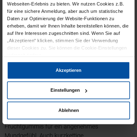
Nüssen und Trockenfrüchten, die sich als
Webseiten-Erlebnis zu bieten. Wir nutzen Cookies z.B.
Stücke, Pulver oder gefriergetrocknete
für eine sichere Anmeldung, aber auch um statistische
Daten zur Optimierung der Website-Funktionen zu
Granulate verarbeiten lassen. Sie verleihen
erheben, damit wir Ihnen Inhalte bereitstellen können, die
sowohl Geschmack als auch knackigen Crunch.
auf Ihre Interessen zugeschnitten sind. Wenn Sie auf
„Akzeptieren“ klicken, stimmen Sie der Verwendung
Die schrittweise Reduktion von Zucker findet
dieser Cookies zu. Sie können die Cookie-Einstellungen
immer dann ihre Grenzen, wenn die Textur oder
jederzeit ändern.
das Bruch- und Bissverhalten darunter leiden.
Datenschutzerklärung
|
Impressum
Akzeptieren
Hier sind vor allem niedrig glykämische
Kohlenhydrate und Ballaststoffe, die als
partieller Zuckerersatz immer mehr an
Einstellungen
Bekanntheit erlangen. Inulin, ein präbiotischer
Ballaststoff aus der Zichorienwurzel, sorgt
Ablehnen
beispielsweise in zuckerreduzierten
Fruchtgummis für ein angenehmes
Mundgefühl. Auch kurzkettige