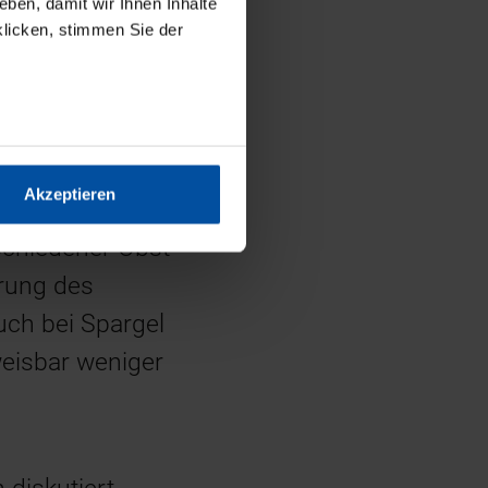
ben, damit wir Ihnen Inhalte
klicken, stimmen Sie der
Technologie ein
 Spin-off des DIL
erin bei Elea,
der neue
Akzeptieren
te sich Siemer der
rschiedener Obst-
erung des
uch bei Spargel
hweisbar weniger