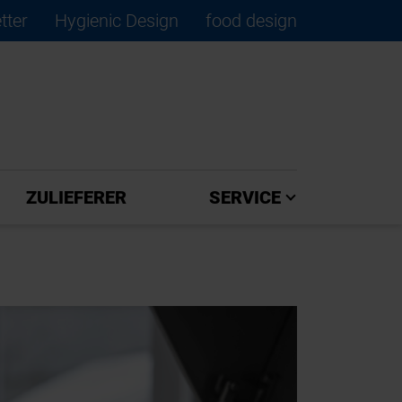
tter
Hygienic Design
food design
×
ZULIEFERER
SERVICE