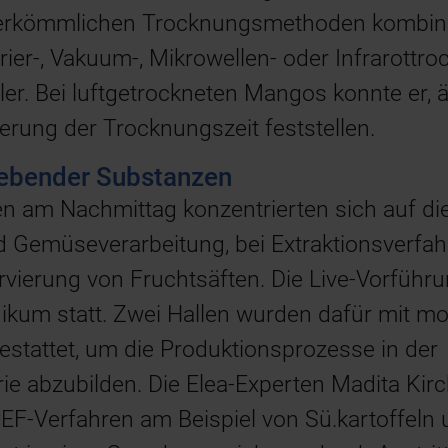
 herkömmlichen Trocknungsmethoden kombini
frier-, Vakuum-, Mikrowellen- oder Infrarottr
er. Bei luftgetrockneten Mangos konnte er, ä
ierung der Trocknungszeit feststellen.
gebender Substanzen
n am Nachmittag konzentrierten sich auf di
nd Gemüseverarbeitung, bei Extraktionsverfa
ierung von Fruchtsäften. Die Live-Vorführ
kum statt. Zwei Hallen wurden dafür mit m
estattet, um die Produktionsprozesse in der
ie abzubilden. Die Elea-Experten Madita Kirc
EF-Verfahren am Beispiel von Sü.kartoffeln u