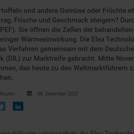
toffeln und andere Gemüse oder Früchte ef
rtrag, Frische und Geschmack steigern? Dur
(PEF). Sie öffnen die Zellen der behandelte
geringer Wärmeeinwirkung. Die Elea Techno
as Verfahren gemeinsam mit dem Deutschen I
k (DIL) zur Marktreife gebracht. Mitte Nove
hmen, das heute zu den Weltmarktführern zä
ehen.
inuten
08. Dezember 2022
menjubiläums veranstaltete die Elea Techno