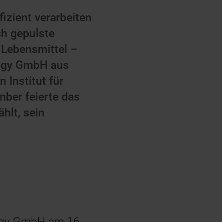
fizient verarbeiten
ch gepulste
n Lebensmittel –
logy GmbH aus
nstitut für
mber feierte das
hlt, sein
logy GmbH am 16.