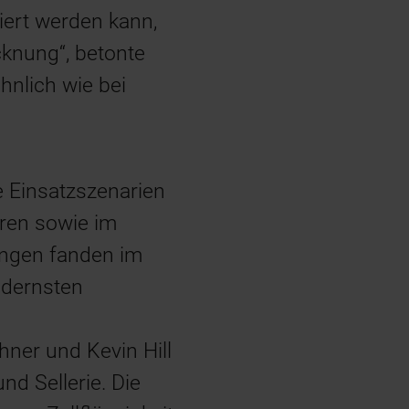
ert werden kann,
ocknung“, betonte
hnlich wie bei
e Einsatzszenarien
hren sowie im
ungen fanden im
odernsten
hner und Kevin Hill
nd Sellerie. Die