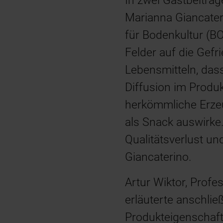
In zwei Gastbeiträg
Marianna Giancateri
für Bodenkultur (B
Felder auf die Gefr
Lebensmitteln, dass
Diffusion im Produk
herkömmliche Erzeug
als Snack auswirke
Qualitätsverlust u
Giancaterino.
Artur Wiktor, Profe
erläuterte anschlie
Produkteigenschaft