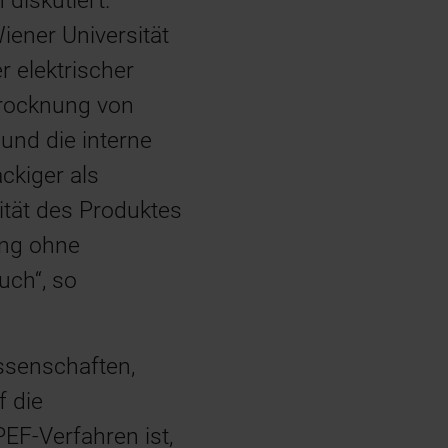
diskutiert.
iener Universität
r elektrischer
 Trocknung von
und die interne
ckiger als
vität des Produktes
ung ohne
uch“, so
issenschaften,
f die
EF-Verfahren ist,