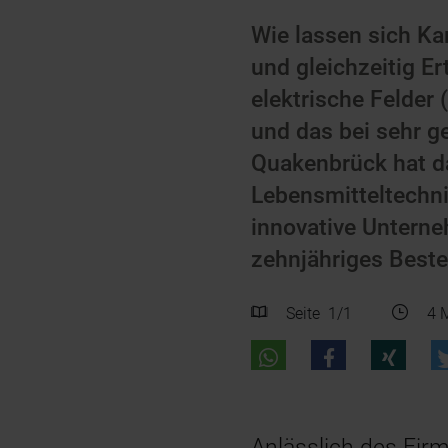
Wie lassen sich Kar
und gleichzeitig E
elektrische Felder 
und das bei sehr 
Quakenbrück hat d
Lebensmitteltechni
innovative Unterne
zehnjähriges Best
Seite
1
/1
4 M
A
nlässlich des Fir