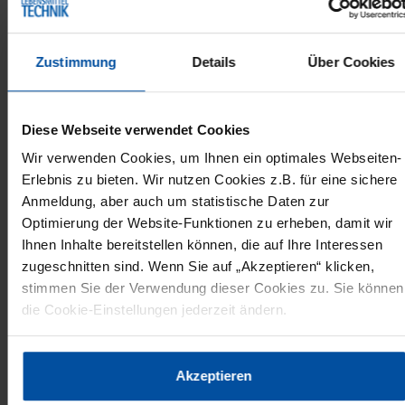
Welt bereichern den hiesigen Speiseplan. Die
Zutaten dazu sind vielerorts fester Bestandteil
Zustimmung
Details
Über Cookies
der Supermarktregale. Zu den Klassikern
gehören asiatische Saucen, die nicht nur als
Begleiter zu Chicken Nuggets und Ähnlichem
Diese Webseite verwendet Cookies
gefragt sind. Auch italienisches Pesto ist
Wir verwenden Cookies, um Ihnen ein optimales Webseiten-
Erlebnis zu bieten. Wir nutzen Cookies z.B. für eine sichere
inzwischen Standard. „Wir haben auf Basis
Anmeldung, aber auch um statistische Daten zur
unseres Stabilisierungssystems Rezepturen für
Optimierung der Website-Funktionen zu erheben, damit wir
Saucen entwickelt, die angelehnt sind an
Ihnen Inhalte bereitstellen können, die auf Ihre Interessen
traditionelle Pesto-Varianten. Sie eignen sich
zugeschnitten sind. Wenn Sie auf „Akzeptieren“ klicken,
stimmen Sie der Verwendung dieser Cookies zu. Sie können
sehr gut für Pasta und ermöglichen zugleich
die Cookie-Einstellungen jederzeit ändern.
eine ökonomische Herstellung“, so Burdorf.
„Neben diesen Beispielen sind weitere Saucen
Datenschutzerklärung
|
Impressum
mit internationalen Geschmackseinflüssen
Akzeptieren
denkbar.“