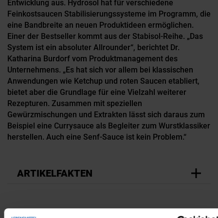
Entwicklung aus. Hydrosol hat für verschiedene
Feinkostsaucen Stabilisierungssysteme im Programm, die
eine Bandbreite an neuen Produktideen ermöglichen.
Einer der Bestseller kommt aus der Stabisol-Reihe. „Das
System ist ein absoluter Allrounder“, berichtet Dr.
Katharina Burdorf vom Produktmanagement des
Unternehmens. „Es hat sich vor allem bei klassischen
Anwendungen wie Ketchup und roten Saucen etabliert,
bietet aber die Grundlage für eine Vielzahl weiterer
Rezepturen. Zusammen mit speziellen
Gewürzmischungen und Extrakten lässt sich daraus zum
Beispiel eine Currysauce als Begleiter zum Wurstklassiker
herstellen. Auch eine Senf-Sauce ist kein Problem.“
ARTIKELFAKTEN
Kulinarische Einflüsse aus allen Regionen der