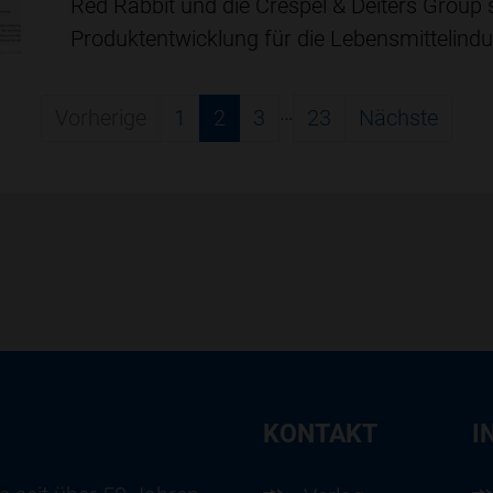
Red Rabbit und die Crespel & Deiters Group
Produktentwicklung für die Lebensmittelindus
…
Vorherige
1
2
3
23
Nächste
KONTAKT
I