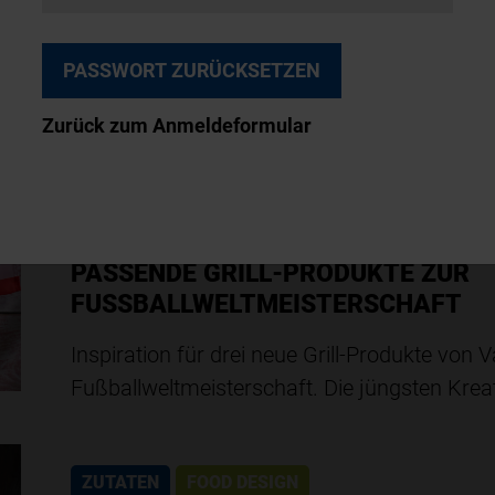
PLANT-BASED TRIFFT PROTEIN-TR
Drei von fünf Konsumenten weltweit sagen la
den Proteingehalt in ihrer Ernährung gezielt 
Zurück zum Anmeldeformular
ZUTATEN
FOOD DESIGN
18. Februar 2026
PASSENDE GRILL-PRODUKTE ZUR
FUSSBALLWELTMEISTERSCHAFT
Inspiration für drei neue Grill-Produkte von V
Fußballweltmeisterschaft. Die jüngsten Krea
ZUTATEN
FOOD DESIGN