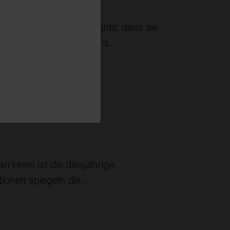
END
ut Innova Market Insights, dass sie
erhöhen. Protein steht als…
an Hees ist die diesjährige
tionen spiegeln die…