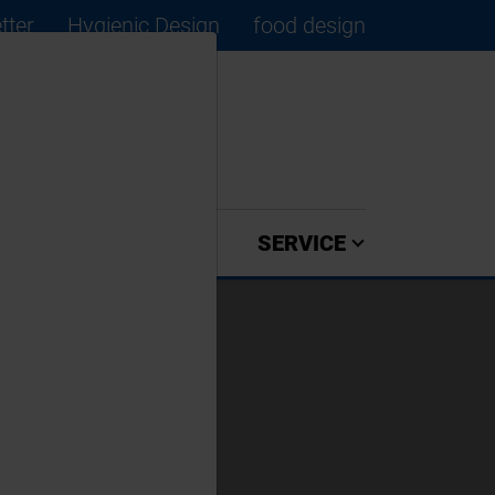
tter
Hygienic Design
food design
×
ZULIEFERER
SERVICE