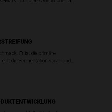
ed-Markt. Für diese Ansprüche hat…
RSTREIFUNG
chmack. Er ist die primäre
 treibt die Fermentation voran und…
RODUKTENTWICKLUNG