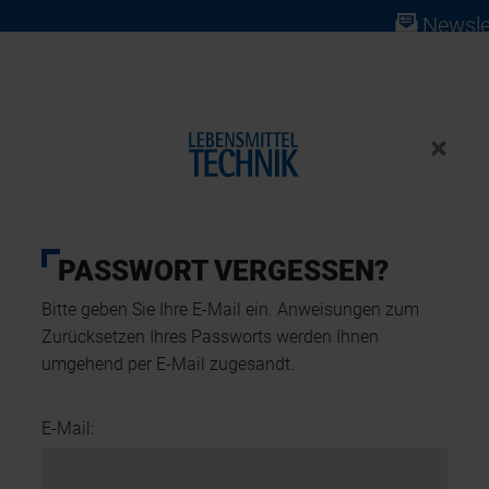
Newsle
×
ABO
NEWS
PRODUKTE
EVENTS
PASSWORT VERGESSEN?
Bitte geben Sie Ihre E-Mail ein. Anweisungen zum
Zurücksetzen Ihres Passworts werden Ihnen
umgehend per E-Mail zugesandt.
ZUTATEN
FOOD DESIGN
E-Mail:
02. März 2026