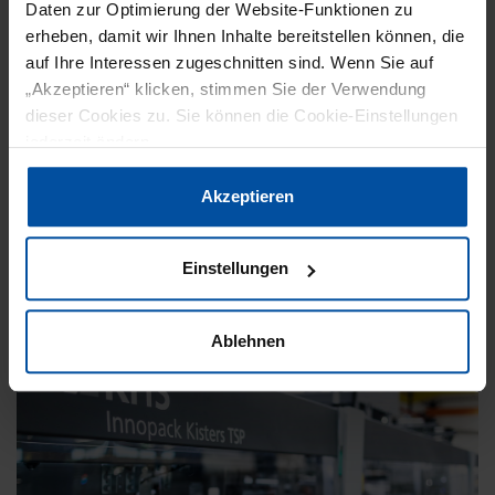
Daten zur Optimierung der Website-Funktionen zu
erheben, damit wir Ihnen Inhalte bereitstellen können, die
INTERPACK
VERPACKUNG
ROBOTIK
auf Ihre Interessen zugeschnitten sind. Wenn Sie auf
„Akzeptieren“ klicken, stimmen Sie der Verwendung
08. Mai 2026
dieser Cookies zu. Sie können die Cookie-Einstellungen
NEUES KONZEPT FÜR DIE KÖNIGSKLASSE
jederzeit ändern.
Drei Jahre Entwicklung, intensive Praxistests
Datenschutzerklärung
|
Impressum
Akzeptieren
und ein klares Ziel: Mit der neuen TLM-
Generation zeigt die Gerhard Schubert GmbH
Einstellungen
auf der interpack…
Ablehnen