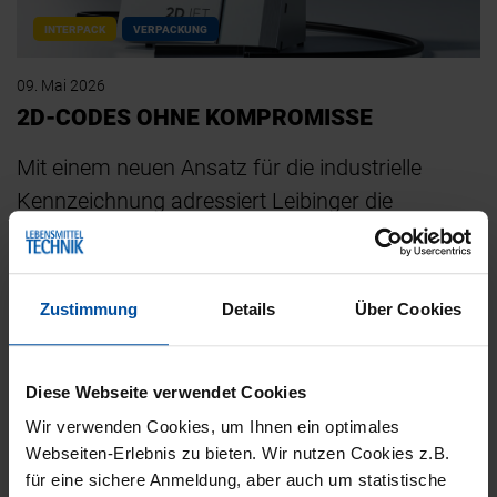
INTERPACK
VERPACKUNG
09. Mai 2026
2D-CODES OHNE KOMPROMISSE
Mit einem neuen Ansatz für die industrielle
Kennzeichnung adressiert Leibinger die
wachsenden Anforderungen rund um GS1-
konforme 2D-Codes. Auf der…
Zustimmung
Details
Über Cookies
Diese Webseite verwendet Cookies
Wir verwenden Cookies, um Ihnen ein optimales
Webseiten-Erlebnis zu bieten. Wir nutzen Cookies z.B.
für eine sichere Anmeldung, aber auch um statistische