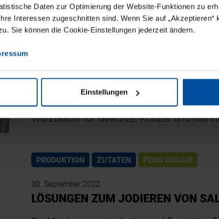
Hülsenfruchtmehle von Müller’s Mühle Busine
tistische Daten zur Optimierung der Website-Funktionen zu erhe
 Ihre Interessen zugeschnitten sind. Wenn Sie auf „Akzeptieren“ 
. Sie können die Cookie-Einstellungen jederzeit ändern.
ZUTATEN
FOOD DESIGN
pressum
07. Oktober 2022
KUNSTSTOFFFREIE ALTERNATIVE 
Einstellungen
Viscofan, Experte für Lebensmittelhüllen und
Würzblätter für Gewürze, Kräuter und Marina
PRODUKTION
ZUTATEN
FOOD DESIGN
30. September 2022
LÖSUNGEN ZUM JODIEREN VON SA