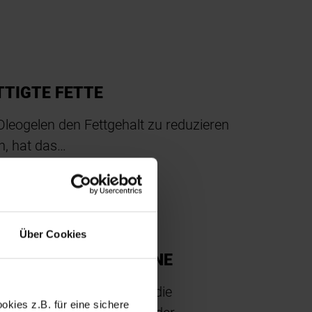
TTIGTE FETTE
 Oleogelen den Fettgehalt zu reduzieren
n, hat das…
Über Cookies
FLANZLICHE PROTEINE
chnischen Aktivitäten für die
kies z.B. für eine sichere