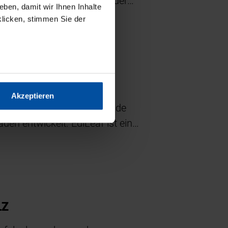
ss Solution sind jetzt bei der…
ben, damit wir Ihnen Inhalte
klicken, stimmen Sie der
ZU WÜRZFOLIEN
Akzeptieren
 -folien, hat selbstauflösende
den entwickelt. EdiLeaf ist ein…
LZ