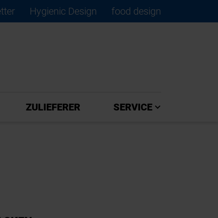
tter
Hygienic Design
food design
×
ZULIEFERER
SERVICE