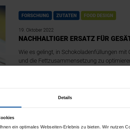
FORSCHUNG
ZUTATEN
FOOD DESIGN
19. Oktober 2022
NACHHALTIGER ERSATZ FÜR GESÄ
Wie es gelingt, in Schokoladenfüllungen mit
und die Fettzusammensetzung zu optimiere
ZUTATEN
FOOD DESIGN
NEWS
Details
14. Oktober 2022
GEBÜNDELTE KOMPETENZEN FÜR P
Cookies
Die Vertriebs-, Marketing- und anwendungste
nen ein optimales Webseiten-Erlebnis zu bieten. Wir nutzen Coo